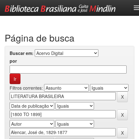
Skip
navigation
Página de busca
Buscar em:
por
Filtros correntes: