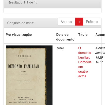
Resultado 1-1 de 1.
Anterior
1
Próximo
Conjunto de itens:
Pré-visualização
Data do
Título
Autor
documento
1864
O
Alenca
demonio
José d
familiar:
1829-
Comédia
1877
em
quatro
actos