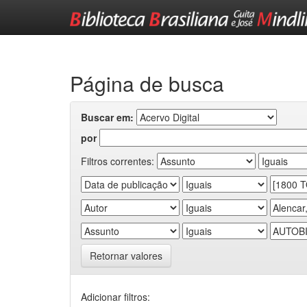
Skip
navigation
Página de busca
Buscar em:
por
Filtros correntes:
Retornar valores
Adicionar filtros: