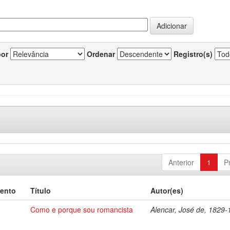
por
Ordenar
Registro(s)
Anterior
1
P
ento
Título
Autor(es)
Como e porque sou romancista
Alencar, José de, 1829