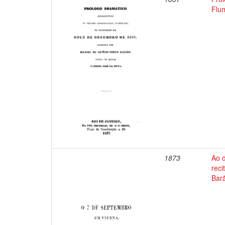
Flu
1873
Ao 
reci
Bar