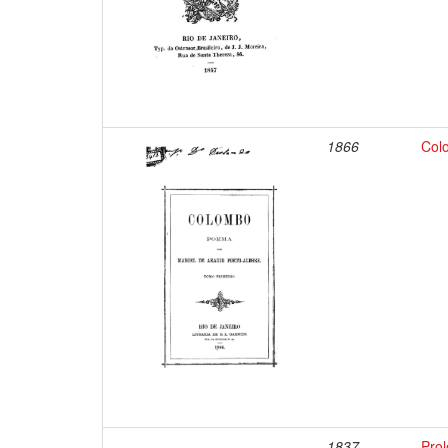
1866
Col
1837
Prol