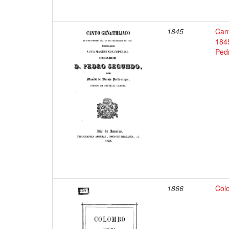
1845
Cant
184
Ped
1866
Col