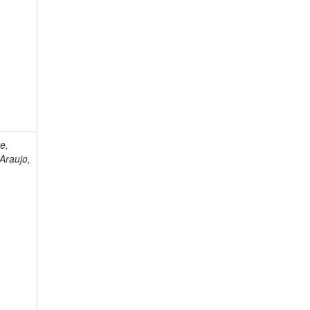
e,
Araujo,