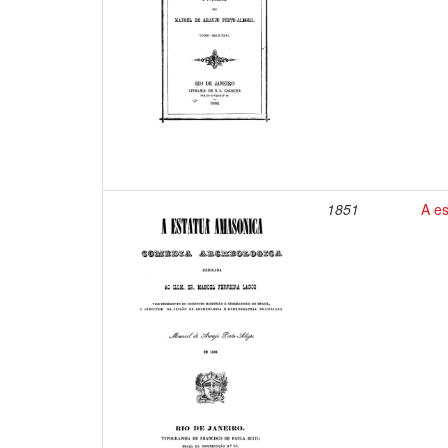
1851
A e