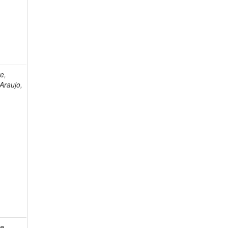
e,
Araujo,
e,