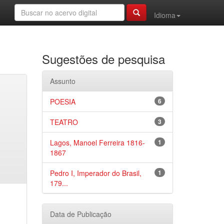
Idioma
Sugestões de pesquisa
Assunto
POESIA
6
TEATRO
3
Lagos, Manoel Ferreira 1816-
1
1867
Pedro I, Imperador do Brasil,
1
179...
Data de Publicação