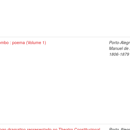
ombo : poema (Volume 1)
Porto-Alegr
Manuel de 
1806-1879
ogo dramatico representado no Theatro Constitucional
Porto-Alegr