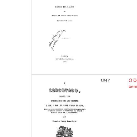
1847
O Co
bemf