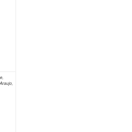
e,
Araujo,