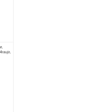
e,
Araujo,