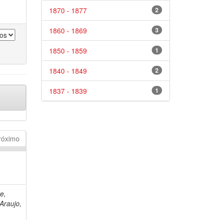
1870 - 1877
2
1860 - 1869
3
1850 - 1859
1
1840 - 1849
2
1837 - 1839
1
róximo
e,
Araujo,