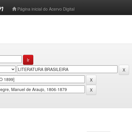
-->
Página inicial do Acervo Digital