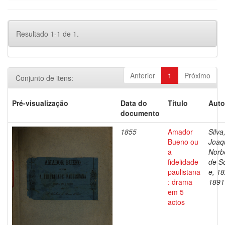
Resultado 1-1 de 1.
Anterior
1
Próximo
Conjunto de itens:
Pré-visualização
Data do
Título
Auto
documento
1855
Amador
Silva
Bueno ou
Joaq
a
Norb
fidelidade
de S
paulistana
e, 1
: drama
1891
em 5
actos