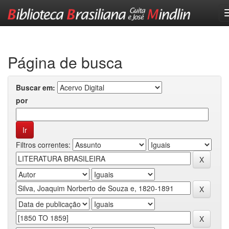
Skip
navigation
Página de busca
Buscar em:
por
Filtros correntes: