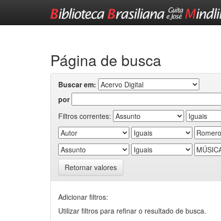
Skip
navigation
Página de busca
Buscar em:
por
Filtros correntes:
Retornar valores
Adicionar filtros:
Utilizar filtros para refinar o resultado de busca.