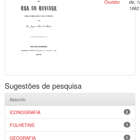
Ouvidor
de, 1
1882
Sugestões de pesquisa
Assunto
ICONOGRAFIA
2
FOLHETINS
1
GEOGRAFIA
1