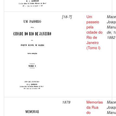
[18-?]
Um
Mace
passeio
Joaq
pela
Manu
cidade do
de, 1
Rio de
1882
Janeiro
(Tomo I)
1878
Memorias
Mace
da Rua
Joaq
do
Manu