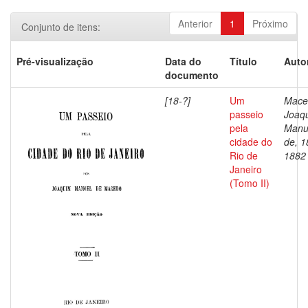
Anterior
1
Próximo
Conjunto de itens:
Pré-visualização
Data do
Título
Auto
documento
[18-?]
Um
Mace
passeio
Joaq
pela
Manu
cidade do
de, 1
Rio de
1882
Janeiro
(Tomo II)