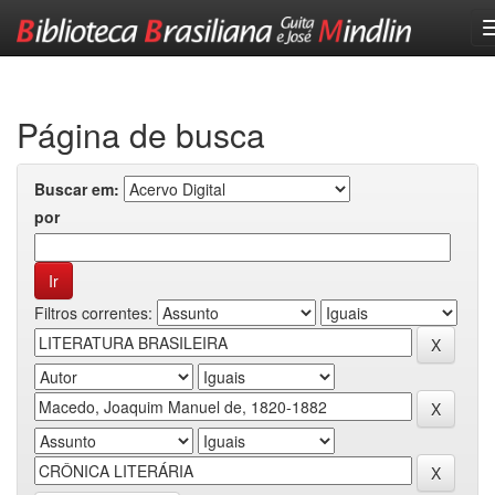
Skip
navigation
Página de busca
Buscar em:
por
Filtros correntes: