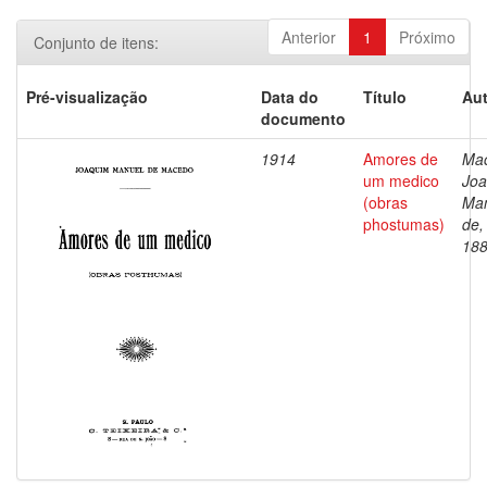
Anterior
1
Próximo
Conjunto de itens:
Pré-visualização
Data do
Título
Aut
documento
1914
Amores de
Ma
um medico
Jo
(obras
Ma
phostumas)
de,
18