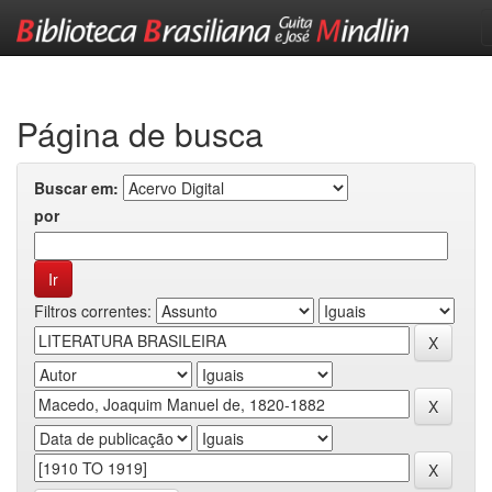
Skip
navigation
Página de busca
Buscar em:
por
Filtros correntes: