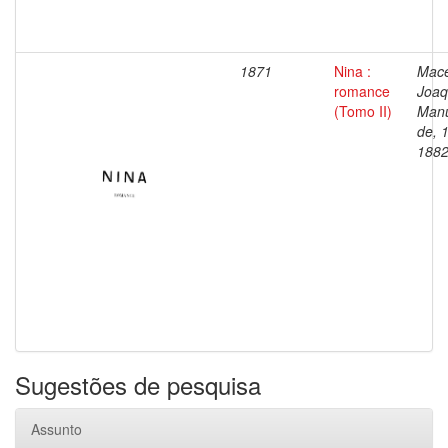
1871
Nina :
Mac
romance
Joaq
(Tomo II)
Man
de, 
188
Sugestões de pesquisa
Assunto