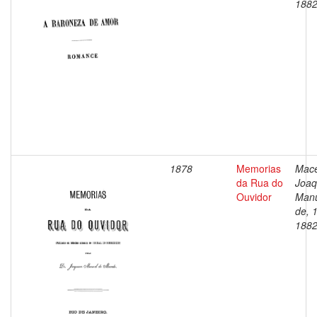
188
1878
Memorias
Mac
da Rua do
Joaq
Ouvidor
Man
de, 
188