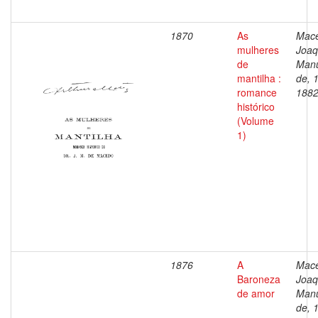
1870
As
Mac
mulheres
Joaq
de
Man
mantilha :
de, 
romance
188
histórico
(Volume
1)
1876
A
Mac
Baroneza
Joaq
de amor
Man
de, 