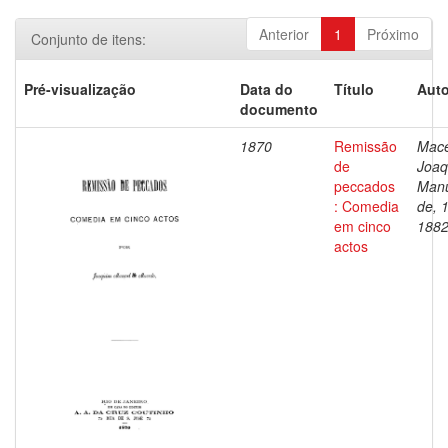
Anterior
1
Próximo
Conjunto de itens:
Pré-visualização
Data do
Título
Auto
documento
1870
Remissão
Mac
de
Joaq
peccados
Man
: Comedia
de, 
em cinco
188
actos