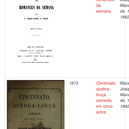
da
Man
semana
de, 
188
1873
Cincinnato
Mac
quebra-
Joaq
louça :
Man
comedia
de, 
em cinco
188
actos