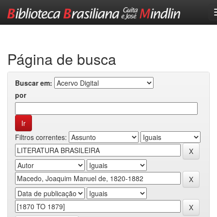
Skip
navigation
Página de busca
Buscar em:
por
Filtros correntes: