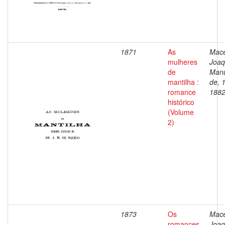
1871
As
Mac
mulheres
Joaq
de
Man
mantilha :
de, 
romance
188
histórico
(Volume
2)
1873
Os
Mac
romances
Joaq