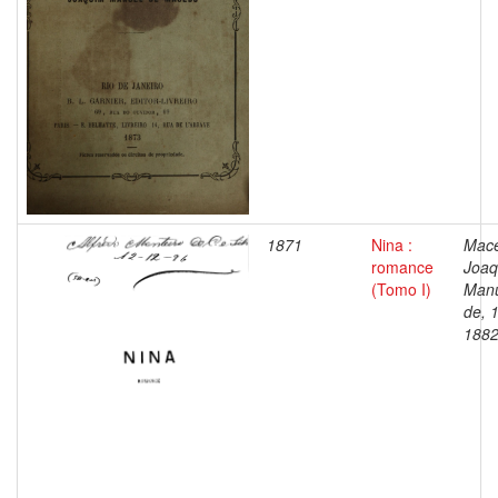
1871
Nina :
Mac
romance
Joaq
(Tomo I)
Man
de, 
188