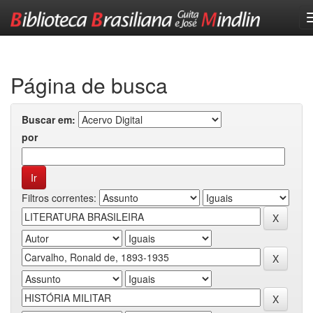
Skip
navigation
Página de busca
Buscar em:
por
Filtros correntes: