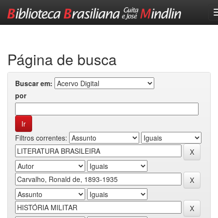
Skip
navigation
Página de busca
Buscar em:
por
Filtros correntes: