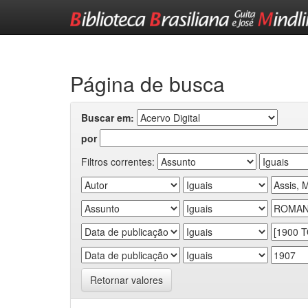
Skip
navigation
Página de busca
Buscar em:
por
Filtros correntes:
Retornar valores