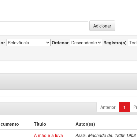
por
Ordenar
Registro(s)
Anterior
1
P
ocumento
Título
Autor(es)
A mão e a luva
Assis, Machado de, 1839-1908