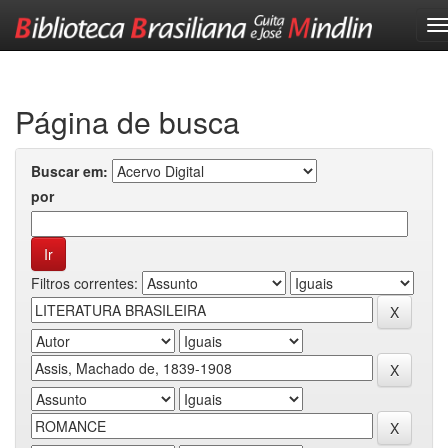
Skip
navigation
Página de busca
Buscar em:
por
Filtros correntes: