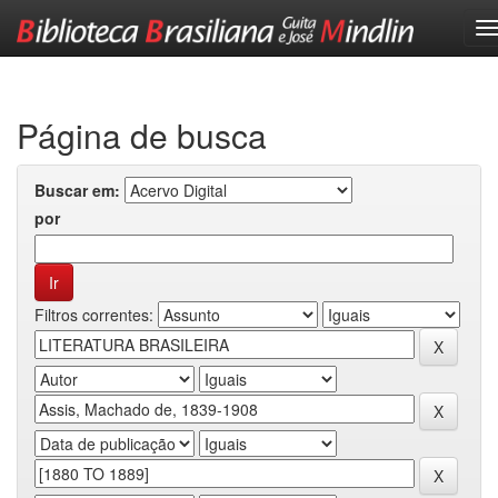
Skip
navigation
Página de busca
Buscar em:
por
Filtros correntes: