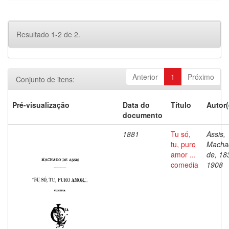
Resultado 1-2 de 2.
Anterior
1
Próximo
Conjunto de itens:
Pré-visualização
Data do
Título
Autor(
documento
1881
Tu só,
Assis,
tu, puro
Macha
amor ...
de, 18
comedia
1908