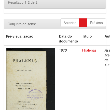
Resultado 1-2 de 2.
Anterior
1
Próximo
Conjunto de itens:
Pré-visualização
Data do
Título
Aut
documento
1870
Phalenas
Ass
Ma
de,
19