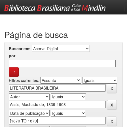
Skip
navigation
Página de busca
Buscar em:
por
Filtros correntes: