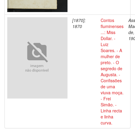
[1870];
Contos
Ass
1870
fluminenses
Ma
...: Miss
de,
Dollar. -
19
Luiz
Soares. - A
mulher de
preto. - O
segredo de
Augusta. -
Confissões
de uma
viuva moça.
- Frei
Simão. -
Linha recta
e linha
curva.