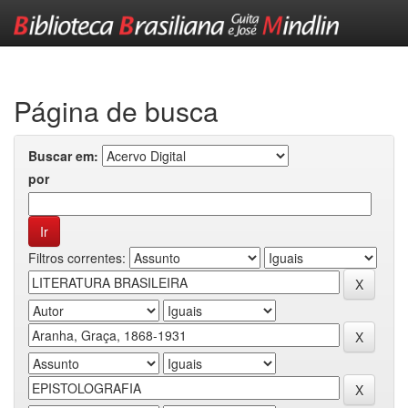
Skip
navigation
Página de busca
Buscar em:
por
Filtros correntes: