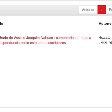
Anterior
1
P
lo
Autor(e
hado de Assis e Joaquim Nabuco : comentarios e notas à
Aranha,
espondencia entre estes dous escriptores
1868-1