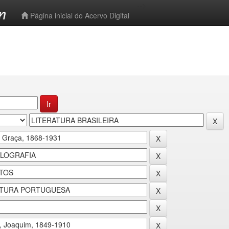
-->
Página inicial do Acervo Digital