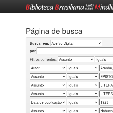
Skip
navigation
Página de busca
Buscar em:
por
Filtros correntes: