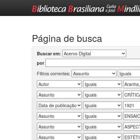
Skip
navigation
Página de busca
Buscar em:
por
Filtros correntes: