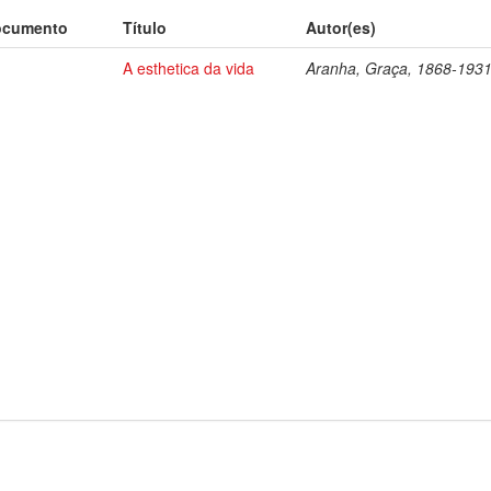
ocumento
Título
Autor(es)
A esthetica da vida
Aranha, Graça, 1868-193