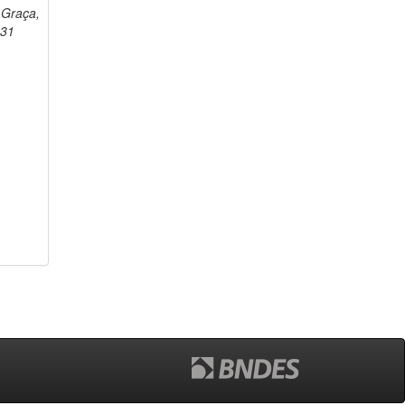
 Graça,
931