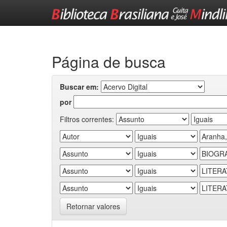
Skip
navigation
Página de busca
Buscar em:
por
Filtros correntes:
Retornar valores