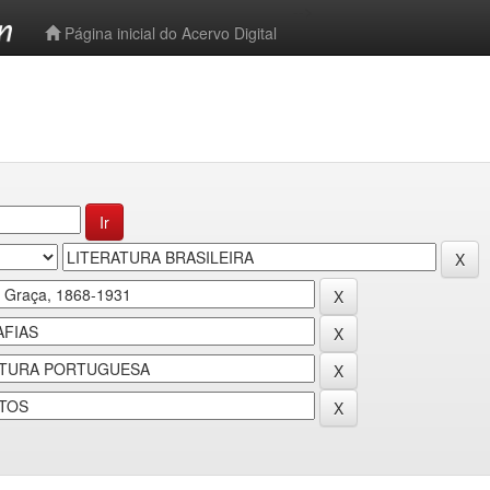
-->
Página inicial do Acervo Digital