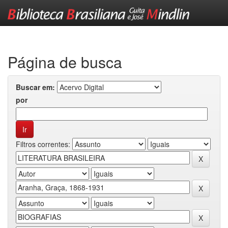
Skip
navigation
Página de busca
Buscar em:
por
Filtros correntes: