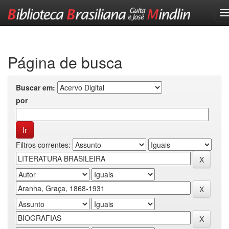
Skip
navigation
Página de busca
Buscar em:
por
Filtros correntes: