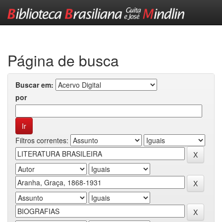
Skip
navigation
Página de busca
Buscar em:
por
Filtros correntes: