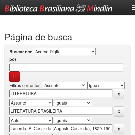
Skip
navigation
Página de busca
Buscar em:
por
Filtros correntes: