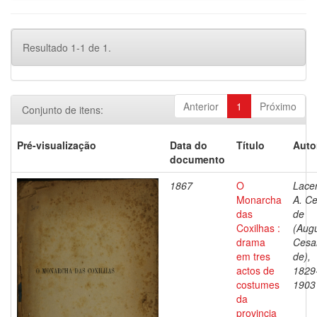
Resultado 1-1 de 1.
Anterior
1
Próximo
Conjunto de itens:
Pré-visualização
Data do
Título
Auto
documento
1867
O
Lace
Monarcha
A. C
das
de
Coxilhas :
(Aug
drama
Cesa
em tres
de),
actos de
1829
costumes
1903
da
provincia