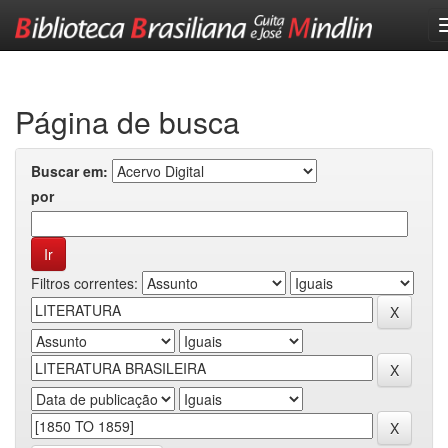
Skip
navigation
Página de busca
Buscar em:
por
Filtros correntes: