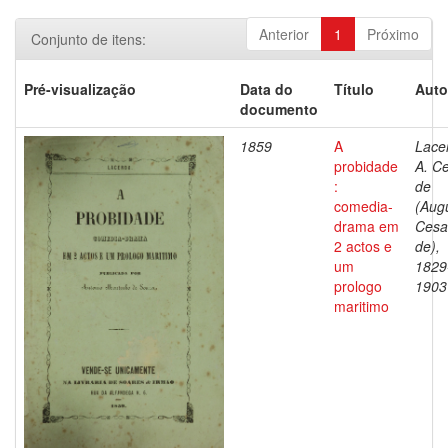
Anterior
1
Próximo
Conjunto de itens:
Pré-visualização
Data do
Título
Auto
documento
1859
A
Lace
probidade
A. C
:
de
comedia-
(Aug
drama em
Cesa
2 actos e
de),
um
1829
prologo
1903
maritimo