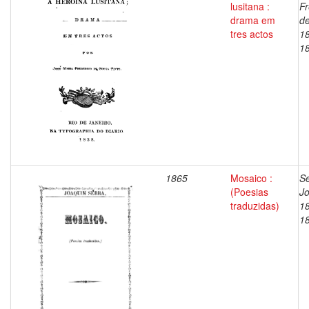
lusitana :
Fr
drama em
d
tres actos
1
1
1865
Mosaico :
Se
(Poesias
J
traduzidas)
1
1