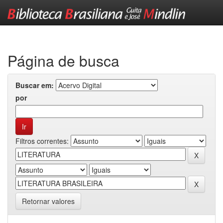
Skip
navigation
Página de busca
Buscar em:
por
Filtros correntes:
Retornar valores