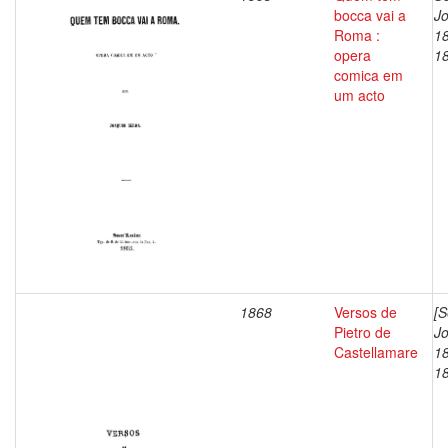
bocca vai a
J
Roma :
1
opera
1
comica em
um acto
1868
Versos de
[S
Pietro de
J
Castellamare
1
1