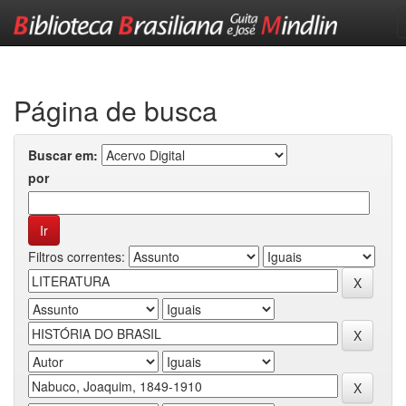
Skip
navigation
Página de busca
Buscar em:
por
Filtros correntes: