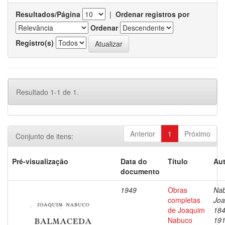
Resultados/Página
|
Ordenar registros por
Ordenar
Registro(s)
Resultado 1-1 de 1.
Anterior
1
Próximo
Conjunto de itens:
Pré-visualização
Data do
Título
Aut
documento
1949
Obras
Nab
completas
Joa
de Joaquim
184
Nabuco
19