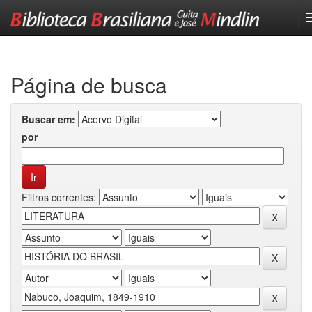
Skip
navigation
Página de busca
Buscar em:
por
Filtros correntes: