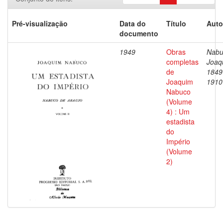
Pré-visualização
Data do
Título
Auto
documento
1949
Obras
Nabu
completas
Joaq
de
1849
Joaquim
1910
Nabuco
(Volume
4) : Um
estadista
do
Império
(Volume
2)