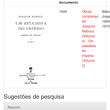
documento
1949
Obras
Nabu
completas
Joaq
de
1849
Joaquim
1910
Nabuco
(Volume
4) : Um
estadista
do
Império
(Volume
2)
Sugestões de pesquisa
Assunto