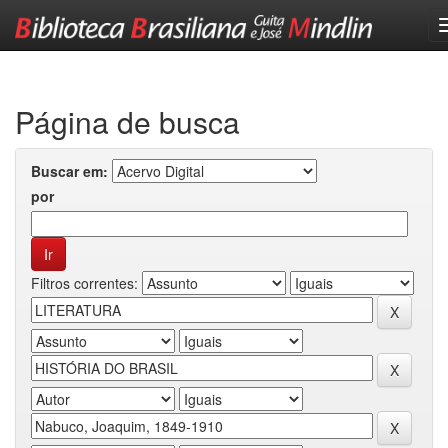
Skip
navigation
Página de busca
Buscar em:
por
Filtros correntes: