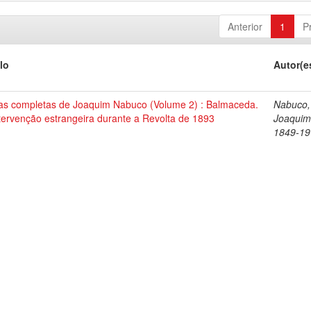
Anterior
1
P
lo
Autor(e
as completas de Joaquim Nabuco (Volume 2) : Balmaceda.
Nabuco,
tervenção estrangeira durante a Revolta de 1893
Joaquim
1849-19