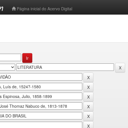
-->
Página inicial do Acervo Digital