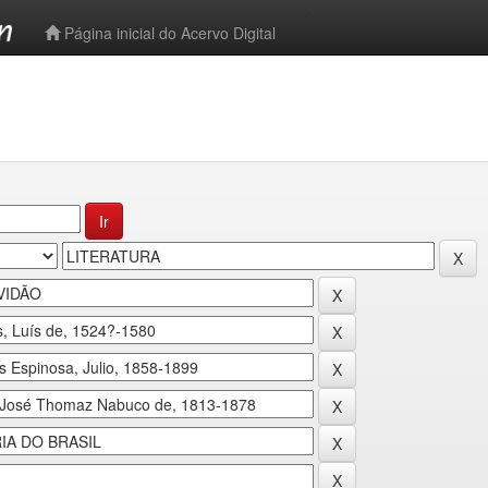
-->
Página inicial do Acervo Digital