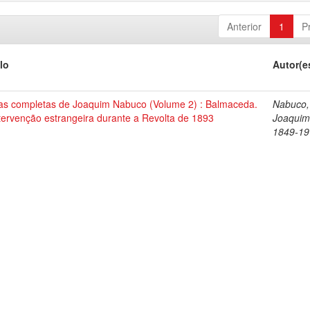
Anterior
1
P
lo
Autor(e
as completas de Joaquim Nabuco (Volume 2) : Balmaceda.
Nabuco,
tervenção estrangeira durante a Revolta de 1893
Joaquim
1849-19