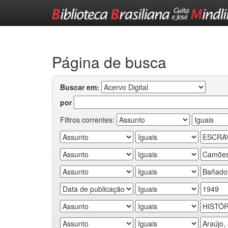
Skip
navigation
Página de busca
Buscar em:
por
Filtros correntes: