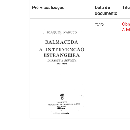
Pré-visualização
Data do
Títu
documento
1949
Obr
A in