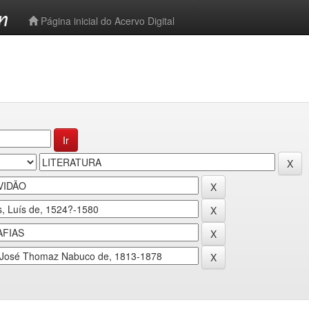
-->
Página inicial do Acervo Digital