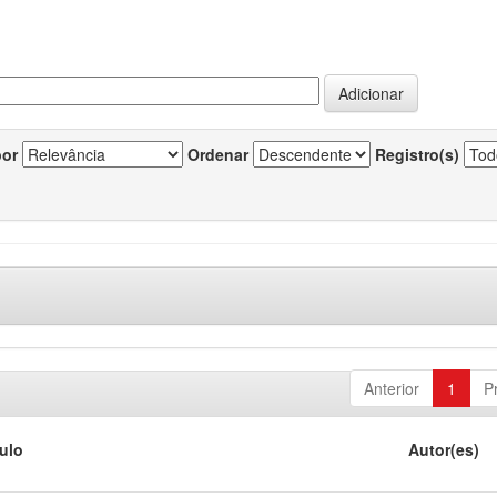
por
Ordenar
Registro(s)
Anterior
1
P
tulo
Autor(es)