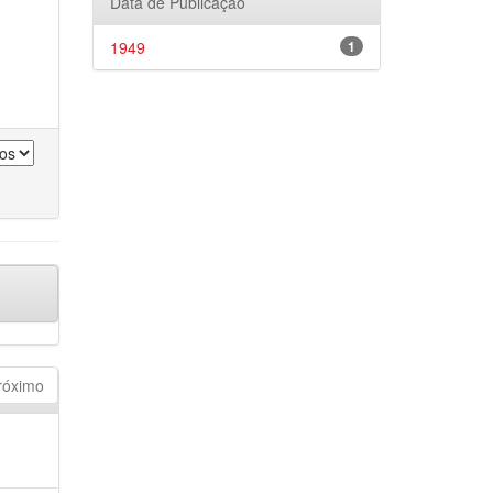
Data de Publicação
1949
1
róximo