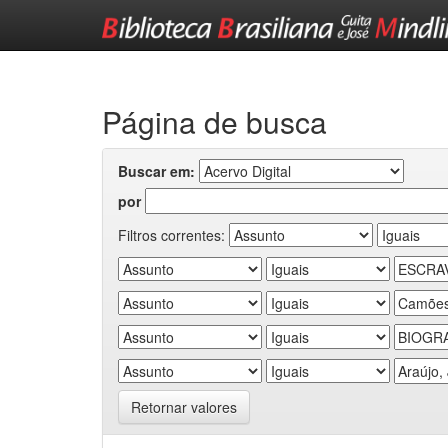
Skip
navigation
Página de busca
Buscar em:
por
Filtros correntes:
Retornar valores