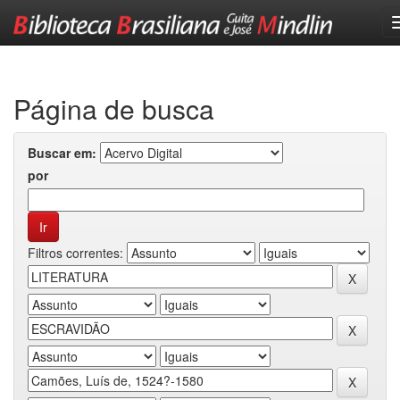
Skip
navigation
Página de busca
Buscar em:
por
Filtros correntes: