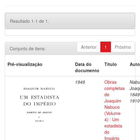
Resultado 1-1 de 1.
Anterior
1
Próximo
Conjunto de itens:
Pré-visualização
Data do
Título
Auto
documento
1949
Obras
Nabu
completas
Joaq
de
1849
Joaquim
1910
Nabuco
(Volume
4) : Um
estadista
do
Império