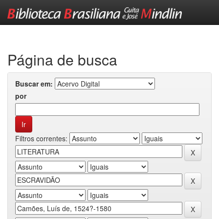
Skip
navigation
Página de busca
Buscar em:
por
Filtros correntes: