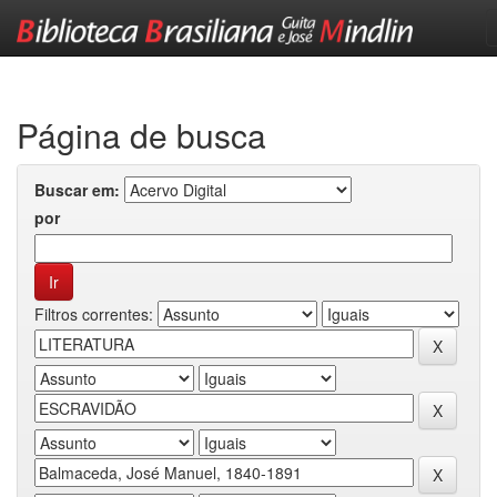
Skip
navigation
Página de busca
Buscar em:
por
Filtros correntes: