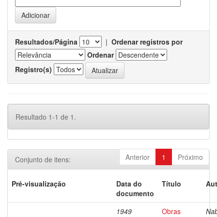
Resultados/Página
|
Ordenar registros por
Ordenar
Registro(s)
Resultado 1-1 de 1.
Anterior
1
Próximo
Conjunto de itens:
Pré-visualização
Data do
Título
Aut
documento
1949
Obras
Nab