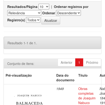
Resultados/Página
|
Ordenar registros por
Ordenar
Registro(s)
Resultado 1-1 de 1.
Anterior
1
Próximo
Conjunto de itens:
Pré-visualização
Data do
Título
Aut
documento
1949
Obras
Nab
completas
Joa
de Joaquim
184
Nabuco
19