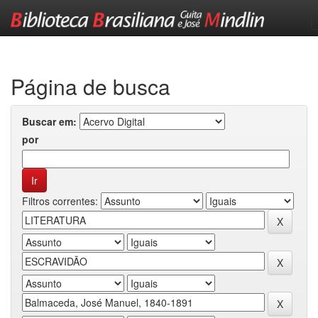
Skip
navigation
Página de busca
Buscar em:
por
Filtros correntes: