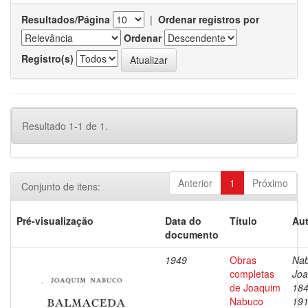
Resultados/Página
|
Ordenar registros por
Ordenar
Registro(s)
Resultado 1-1 de 1.
Anterior
1
Próximo
Conjunto de itens:
Pré-visualização
Data do
Título
Aut
documento
1949
Obras
Nab
completas
Joa
de Joaquim
184
Nabuco
19