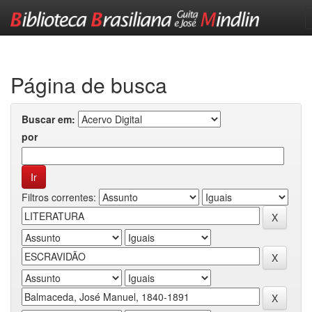
Skip
navigation
Página de busca
Buscar em:
por
Filtros correntes: