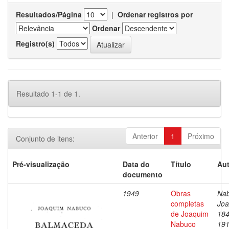
Resultados/Página
|
Ordenar registros por
Ordenar
Registro(s)
Resultado 1-1 de 1.
Anterior
1
Próximo
Conjunto de itens:
Pré-visualização
Data do
Título
Aut
documento
1949
Obras
Nab
completas
Joa
de Joaquim
184
Nabuco
19