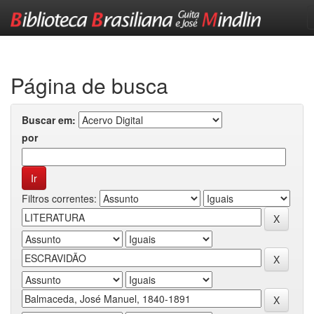
Skip
navigation
Página de busca
Buscar em:
por
Filtros correntes: