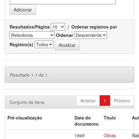
Resultados/Página
|
Ordenar registros por
Ordenar
Registro(s)
Resultado 1-1 de 1.
Anterior
1
Próximo
Conjunto de itens:
Pré-visualização
Data do
Título
Aut
documento
1949
Obras
Nab