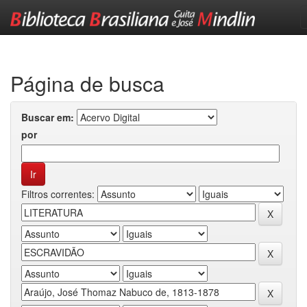
Skip
navigation
Página de busca
Buscar em:
por
Filtros correntes: