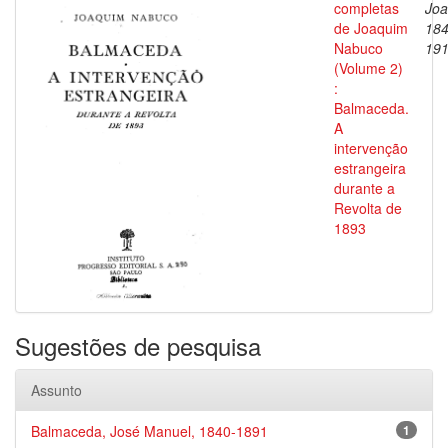
completas
Joa
de Joaquim
184
Nabuco
19
(Volume 2)
:
Balmaceda.
A
intervenção
estrangeira
durante a
Revolta de
1893
Sugestões de pesquisa
Assunto
Balmaceda, José Manuel, 1840-1891
1