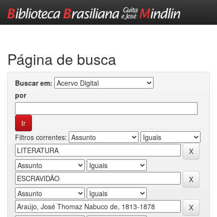
Skip
navigation
Página de busca
Buscar em:
por
Filtros correntes: