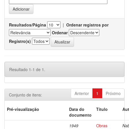
Resultados/Página
|
Ordenar registros por
Ordenar
Registro(s)
Resultado 1-1 de 1.
Anterior
1
Próximo
Conjunto de itens:
Pré-visualização
Data do
Título
Aut
documento
1949
Obras
Nab