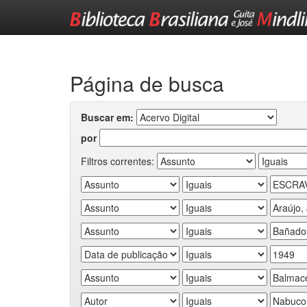
Skip
navigation
Página de busca
Buscar em:
por
Filtros correntes: