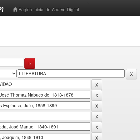
-->
Página inicial do Acervo Digital