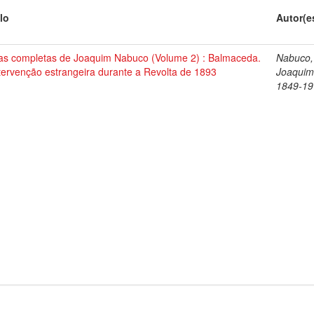
lo
Autor(e
as completas de Joaquim Nabuco (Volume 2) : Balmaceda.
Nabuco,
tervenção estrangeira durante a Revolta de 1893
Joaquim
1849-19