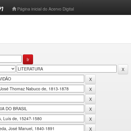
-->
Página inicial do Acervo Digital