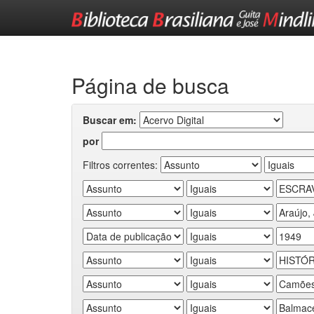
Skip
navigation
Página de busca
Buscar em:
por
Filtros correntes: