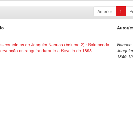
Anterior
1
P
lo
Autor(e
as completas de Joaquim Nabuco (Volume 2) : Balmaceda.
Nabuco,
tervenção estrangeira durante a Revolta de 1893
Joaquim
1849-19