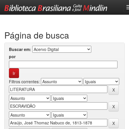
Skip
navigation
Página de busca
Buscar em:
por
Filtros correntes: