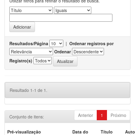
Utilizar filtros para refinar o resultado de busca.
Resultados/Página
|
Ordenar registros por
Ordenar
Registro(s)
Resultado 1-1 de 1.
Anterior
1
Próximo
Conjunto de itens:
Pré-visualização
Data do
Título
Auto