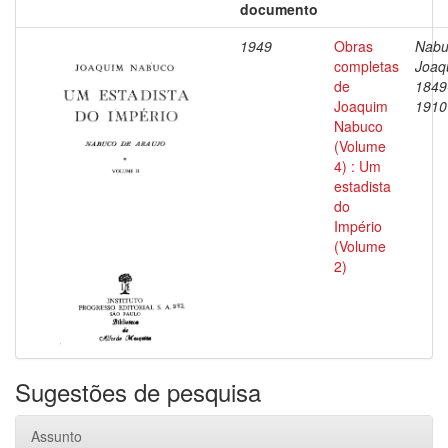
documento
1949
Obras
Nabu
completas
Joaq
de
1849
Joaquim
1910
Nabuco
(Volume
4) : Um
estadista
do
Império
(Volume
2)
Sugestões de pesquisa
Assunto