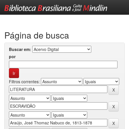
Skip
navigation
Página de busca
Buscar em:
por
Filtros correntes: