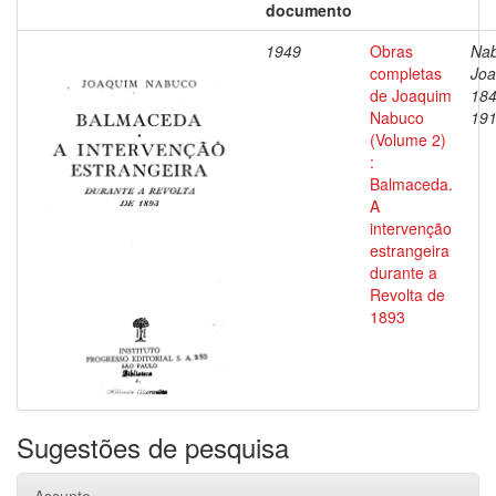
documento
1949
Obras
Nab
completas
Joa
de Joaquim
184
Nabuco
19
(Volume 2)
:
Balmaceda.
A
intervenção
estrangeira
durante a
Revolta de
1893
Sugestões de pesquisa