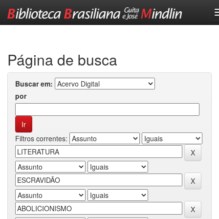
Skip
navigation
Página de busca
Buscar em:
por
Filtros correntes: