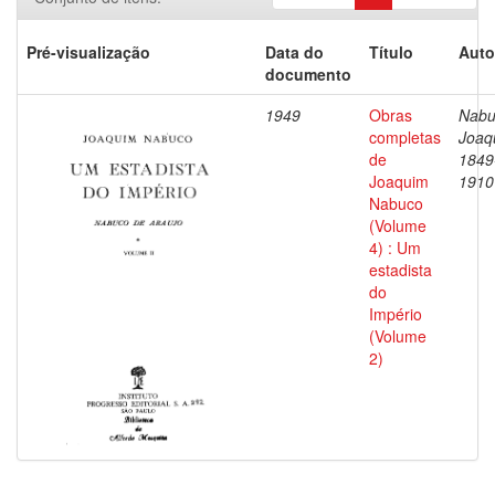
Pré-visualização
Data do
Título
Auto
documento
1949
Obras
Nabu
completas
Joaq
de
1849
Joaquim
1910
Nabuco
(Volume
4) : Um
estadista
do
Império
(Volume
2)