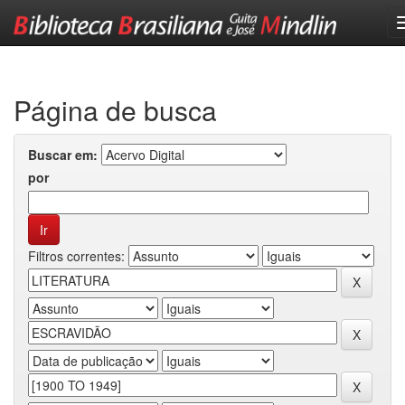
Skip
navigation
Página de busca
Buscar em:
por
Filtros correntes: