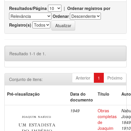
Resultados/Página
|
Ordenar registros por
Ordenar
Registro(s)
Resultado 1-1 de 1.
Anterior
1
Próximo
Conjunto de itens:
Pré-visualização
Data do
Título
Auto
documento
1949
Obras
Nabu
completas
Joaq
de
1849
Joaquim
1910