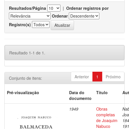
Resultados/Página
|
Ordenar registros por
Ordenar
Registro(s)
Resultado 1-1 de 1.
Anterior
1
Próximo
Conjunto de itens:
Pré-visualização
Data do
Título
Aut
documento
1949
Obras
Nab
completas
Joa
de Joaquim
184
Nabuco
19