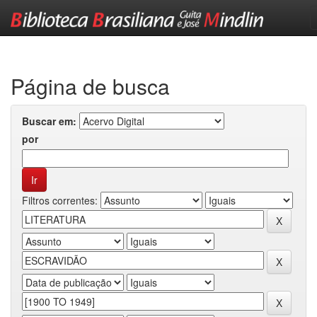
Skip
navigation
Página de busca
Buscar em:
por
Filtros correntes: