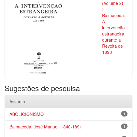
(Volume 2)
:
Balmaceda.
A
intervenção
estrangeira
durante a
Revolta de
1893
Sugestões de pesquisa
Assunto
ABOLICIONISMO
1
Balmaceda, José Manuel, 1840-1891
1