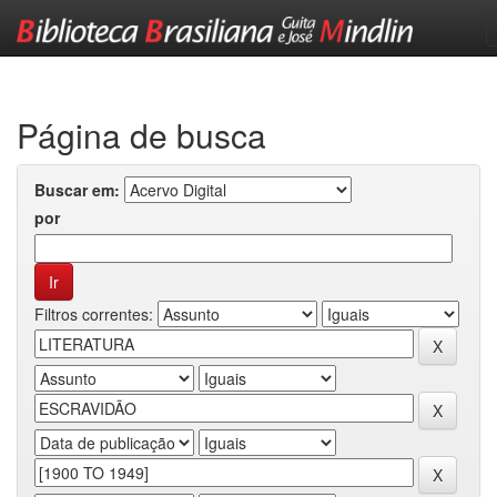
Skip
navigation
Página de busca
Buscar em:
por
Filtros correntes: