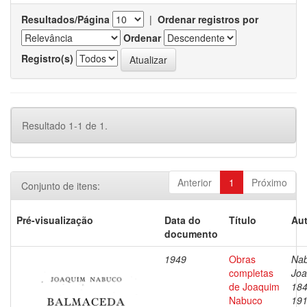
Resultados/Página
|
Ordenar registros por
Ordenar
Registro(s)
Resultado 1-1 de 1.
Anterior
1
Próximo
Conjunto de itens:
Pré-visualização
Data do
Título
Aut
documento
1949
Obras
Nab
completas
Joa
de Joaquim
184
Nabuco
19