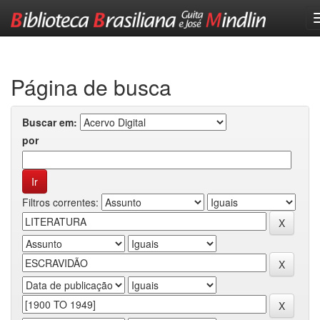
Skip
navigation
Página de busca
Buscar em:
por
Filtros correntes: