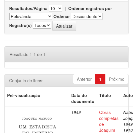
Resultados/Página
|
Ordenar registros por
Ordenar
Registro(s)
Resultado 1-1 de 1.
Anterior
1
Próximo
Conjunto de itens:
Pré-visualização
Data do
Título
Auto
documento
1949
Obras
Nabu
completas
Joaq
de
1849
Joaquim
1910