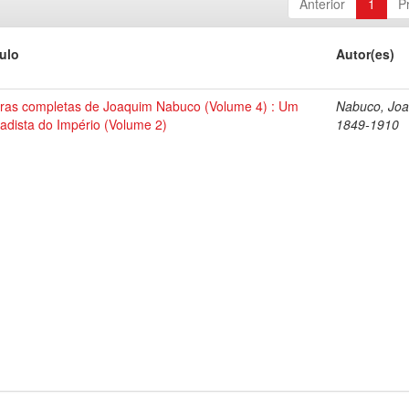
Anterior
1
P
tulo
Autor(es)
ras completas de Joaquim Nabuco (Volume 4) : Um
Nabuco, Joa
tadista do Império (Volume 2)
1849-1910