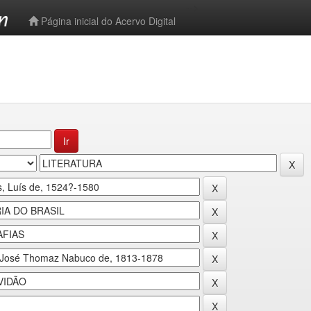
-->
Página inicial do Acervo Digital