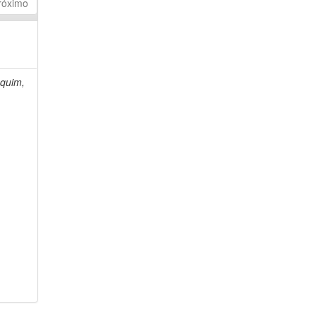
róximo
quim,