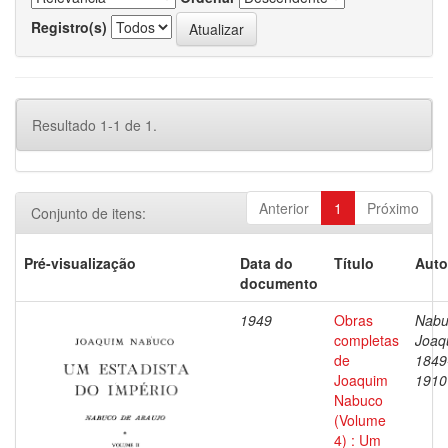
Registro(s)
Resultado 1-1 de 1.
Anterior
1
Próximo
Conjunto de itens:
Pré-visualização
Data do
Título
Auto
documento
1949
Obras
Nabu
completas
Joaq
de
1849
Joaquim
1910
Nabuco
(Volume
4) : Um