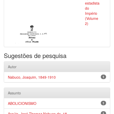
estadista
do
Império
(Volume
2)
Sugestões de pesquisa
Autor
Nabuco, Joaquim, 1849-1910
1
Assunto
ABOLICIONISMO
1
Araújo, José Thomaz Nabuco de, 18...
1