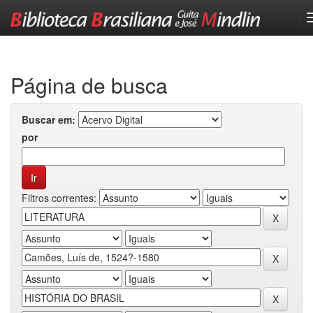
Skip
navigation
Página de busca
Buscar em:
por
Filtros correntes: